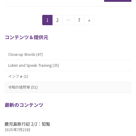
投
固
固
固
1
2
…
7
»
定
定
定
稿
ペ
ペ
ペ
コンテンツ＆提供元
の
ー
ー
ー
ジ
ジ
ジ
ペ
Close-up Words (47)
ー
Listen and Speak Training (35)
ジ
インフォ (1)
送
令和の徒然草 (51)
り
最新のコンテンツ
鹿児島旅行記 2/2：知覧
2025年7月23日