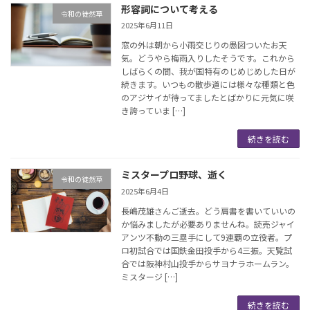
形容詞について考える
令和の徒然草
2025年6月11日
窓の外は朝から小雨交じりの愚図ついたお天
気。どうやら梅雨入りしたそうです。これから
しばらくの間、我が国特有のじめじめした日が
続きます。いつもの散歩道には様々な種類と色
のアジサイが待ってましたとばかりに元気に咲
き誇っていま […]
続きを読む
ミスタープロ野球、逝く
令和の徒然草
2025年6月4日
長嶋茂雄さんご逝去。どう肩書を書いていいの
か悩みましたが必要ありませんね。読売ジャイ
アンツ不動の三塁手にして9連覇の立役者。プ
ロ初試合では国鉄金田投手から4三振。天覧試
合では阪神村山投手からサヨナラホームラン。
ミスタージ […]
続きを読む