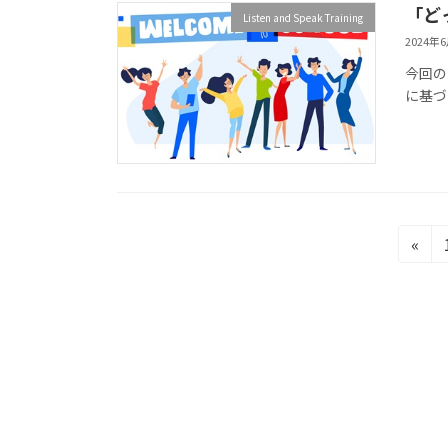
「ど
Listen and Speak Training
2024年
今回の
に基づ
投
«
稿
の
ペ
ー
ジ