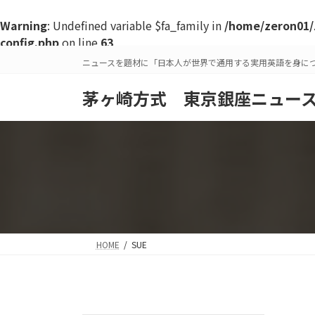
Warning
: Undefined variable $fa_family in
/home/zeron01/
config.php
on line
63
コ
ナ
ニュースを題材に「日本人が世界で通用する実用英語を身に
ン
ビ
テ
ゲ
茅ヶ崎方式 東京銀座ニュー
ン
ー
ツ
シ
へ
ョ
ス
ン
キ
に
ッ
移
プ
動
HOME
SUE