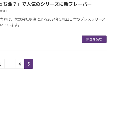
っち派？」で人気のシリーズに新フレーバー
6月9日
内容は、株式会社明治による2024年5月21日付のプレスリリース
いています。
続きを読む
固
固
固
1
…
4
5
定
定
定
ペ
ペ
ペ
ー
ー
ー
ジ
ジ
ジ